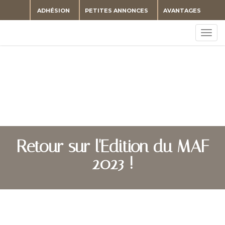
ADHÉSION
PETITES ANNONCES
AVANTAGES
Togg
navig
Retour sur l'Edition du MAF
2023 !