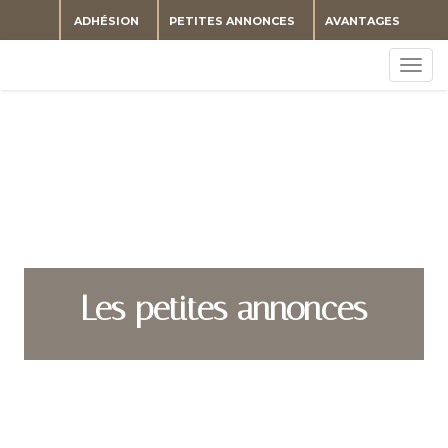
ADHÉSION
PETITES ANNONCES
AVANTAGES
Togg
navig
Les petites annonces