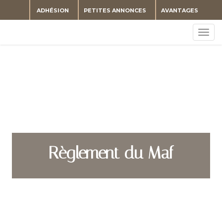
ADHÉSION
PETITES ANNONCES
AVANTAGES
Togg
navig
Règlement du Maf