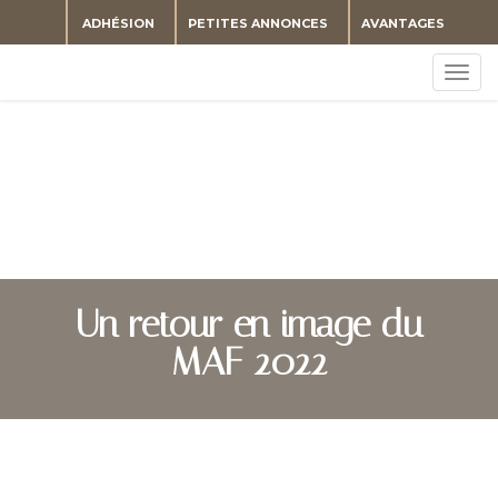
ADHÉSION
PETITES ANNONCES
AVANTAGES
Togg
navig
Un retour en image du
MAF 2022