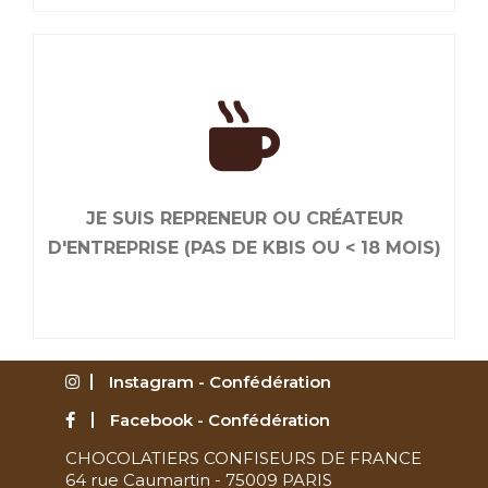
JE RENOUVELLE MON ADHÉSION
Liés par le goût de bien faire, ensemble, nous
sommes plus efficaces. Renouvelez maintenant
JE SUIS REPRENEUR OU CRÉATEUR
votre adhésion.
D'ENTREPRISE (PAS DE KBIS OU < 18 MOIS)
Instagram - Confédération
Facebook - Confédération
CHOCOLATIERS CONFISEURS DE FRANCE
JE SUIS REPRENEUR OU CRÉATEUR
64 rue Caumartin - 75009 PARIS