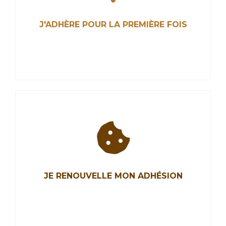
J'ADHÈRE POUR LA PREMIÈRE FOIS
J'ADHÈRE POUR LA PREMIÈRE FOIS
Les Chocolatiers et Confiseurs de France ont
pour mission de représenter la profession,
JE RENOUVELLE MON ADHÉSION
promouvoir nos métiers de chocolatiers,
confiseurs, biscuitiers et défendre nos intérêts.
Rejoignez-nous.