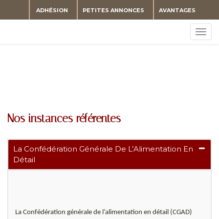
ADHÉSION
PETITES ANNONCES
AVANTAGES
Togg
navig
Nos instances référentes
La Confédération Générale De L’Alimentation En
Détail
La Confédération générale de l’alimentation en détail (CGAD)