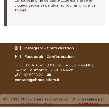
La nouvelle grille de salaire 2026 est entrée en
vigueur depuis sa parution au Journal Officiel ce
17 avril.
Instagram - Confédération
Facebook - Confédération
CHOCOLATIERS CONFISEURS DE FRANCE
64 rue Caumartin - 75009 PARIS
01 42 85 18 20
contact@chocolatiers.fr
© - 2026 Chocolatiers et confiseurs
Un site réalisé par
de France -
CGV
WorkSpace