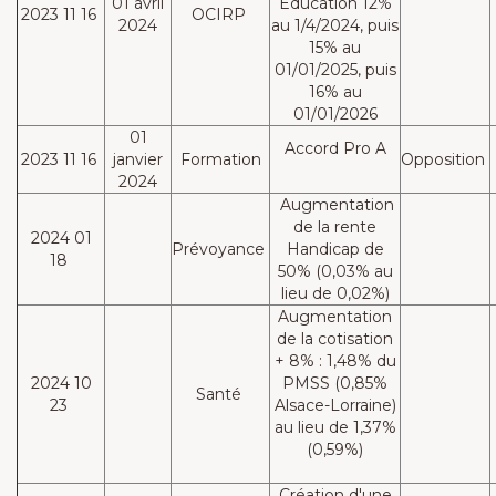
01 avril
Education 12%
2023 11 16
OCIRP
2024
au 1/4/2024, puis
15% au
01/01/2025, puis
16% au
01/01/2026
01
Accord Pro A
2023 11 16
janvier
Formation
Opposition
2024
Augmentation
de la rente
2024 01
Prévoyance
Handicap de
18
50% (0,03% au
lieu de 0,02%)
Augmentation
de la cotisation
+ 8% : 1,48% du
2024 10
PMSS (0,85%
Santé
23
Alsace-Lorraine)
au lieu de 1,37%
(0,59%)
Création d'une