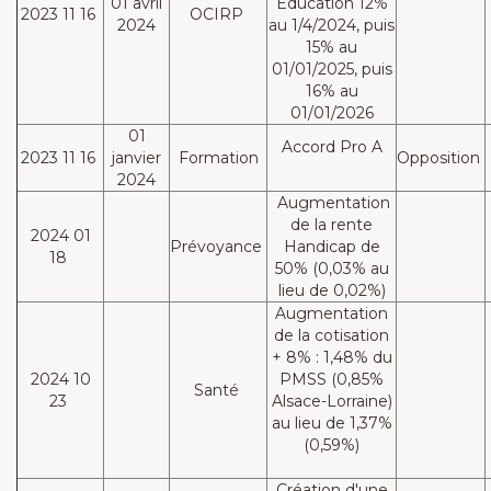
01 avril
Education 12%
2023 11 16
OCIRP
2024
au 1/4/2024, puis
15% au
01/01/2025, puis
16% au
01/01/2026
01
Accord Pro A
2023 11 16
janvier
Formation
Opposition
2024
Augmentation
de la rente
2024 01
Prévoyance
Handicap de
18
50% (0,03% au
lieu de 0,02%)
Augmentation
de la cotisation
+ 8% : 1,48% du
2024 10
PMSS (0,85%
Santé
23
Alsace-Lorraine)
au lieu de 1,37%
(0,59%)
Création d'une