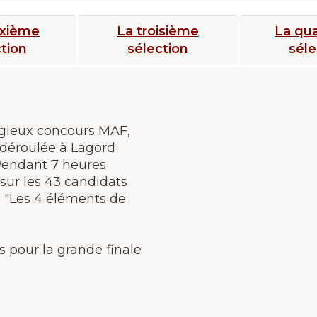
uxième
La troisième
La qu
tion
sélection
séle
igieux concours MAF,
t déroulée à Lagord
 Pendant 7 heures
 sur les 43 candidats
e "Les 4 éléments de
 pour la grande finale