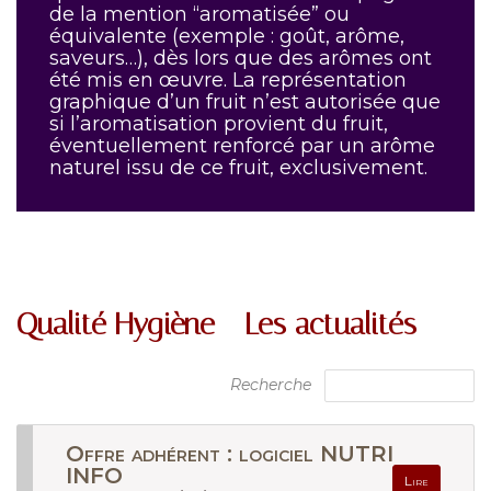
de la mention “aromatisée” ou
équivalente (exemple : goût, arôme,
saveurs…), dès lors que des arômes ont
été mis en œuvre. La représentation
graphique d’un fruit n’est autorisée que
si l’aromatisation provient du fruit,
éventuellement renforcé par un arôme
naturel issu de ce fruit, exclusivement.
Qualité Hygiène - Les actualités
Recherche
Offre adhérent : logiciel NUTRI
INFO
Lire