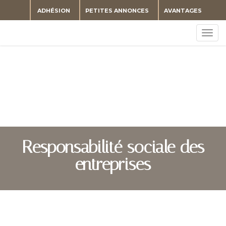
ADHÉSION
PETITES ANNONCES
AVANTAGES
Togg
navig
Responsabilité sociale des
entreprises