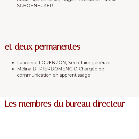
SCHOENECKER
et deux permanentes
Laurence LORENZON, Secrétaire générale
Mélina DI PIERDOMENCIO Chargée de
communication en apprentissage
Les membres du bureau directeur
Thierry LALET
Président
Christophe BERTRAND
Vice-président
Fabrice PETITGENET
06 08 33 18 19
Vice-Président
Raoul BOULANGER
06 07 52 18 65
Vice - Président