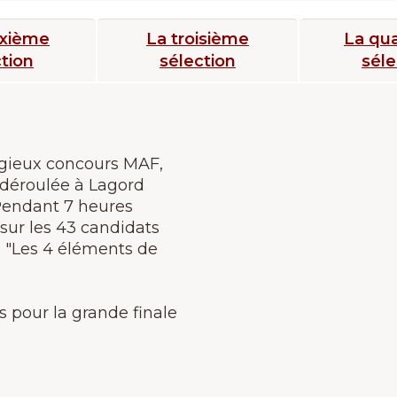
uxième
La troisième
La qu
tion
sélection
séle
igieux concours MAF,
t déroulée à Lagord
 Pendant 7 heures
 sur les 43 candidats
e "Les 4 éléments de
 pour la grande finale