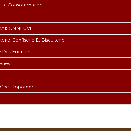
De La Consommation
R MAISONNEUVE
ie, Confiserie Et Biscuiterie
e Des Energies
gènes
 Chez Toporder