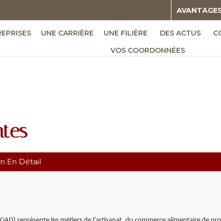
AVANTAGE
REPRISES
UNE CARRIÈRE
UNE FILIÈRE
DES ACTUS
C
VOS COORDONNÉES
ntes
n En Détail
CGAD) représente les métiers de l’artisanat, du commerce alimentaire de prox