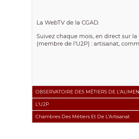
La WebTV de la CGAD.
Suivez chaque mois, en direct sur la
(membre de l'U2P) : artisanat, comme
OBSERVATOIRE DES MÉTIERS DE L'ALIME
L’U2P
Chambres Des Métiers Et De L’Artisanat