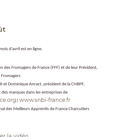
ût
s d'avril est en ligne.
on des Fromagers de France (FFF) et de leur Président,
s Fromagers
I et Dominique Anract, président de la CNBPF,
 des marques dans les entreprises de
ce.org
www.snbi-france.fr
|
nal des Meilleurs Apprentis de France Charcutiers
r la vidéo