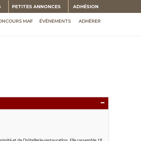
S
PETITES ANNONCES
ADHÉSION
ONCOURS MAF
ÉVÉNEMENTS
ADHÉRER
imité et de l’hôtellerie-restauration. Elle rassemble 18