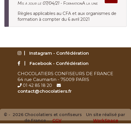
Mis à jour le 07/04/21 -
FormationA la une
Règles applicables au CFA et aux organismes de
formation à compter du 6 avril 2021
Instagram - Confédération
Facebook - Confédération
CHOCOLATIERS CONFISEURS DE FRANCE
64 rue Caumartin - 75009 PARIS
01 42 85 18 20
contact@chocolatiers.fr
© - 2026 Chocolatiers et confiseurs
Un site réalisé par
de France -
CGV
WorkSpace