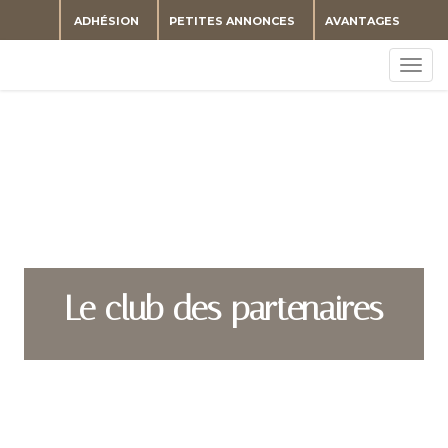
ADHÉSION
PETITES ANNONCES
AVANTAGES
Togg
navig
Le club des partenaires