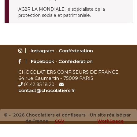
AG2R LA MONDIALE, le spécialiste de la
protection sociale et patrimoniale.
Instagram - Confédération
Facebook - Confédération
CHOCOLATIERS CONFISEURS DE FRANCE
64 rue Caumartin - 75009 PARIS
01 42 85 18 20
contact@chocolatiers.fr
© - 2026 Chocolatiers et confiseurs
Un site réalisé par
de France -
CGV
WorkSpace