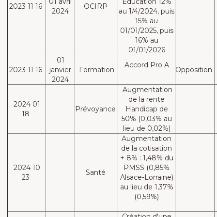
01 avril
Education 12%
2023 11 16
OCIRP
2024
au 1/4/2024, puis
15% au
01/01/2025, puis
16% au
01/01/2026
01
Accord Pro A
2023 11 16
janvier
Formation
Opposition
2024
Augmentation
de la rente
2024 01
Prévoyance
Handicap de
18
50% (0,03% au
lieu de 0,02%)
Augmentation
de la cotisation
+ 8% : 1,48% du
2024 10
PMSS (0,85%
Santé
23
Alsace-Lorraine)
au lieu de 1,37%
(0,59%)
Création d'une