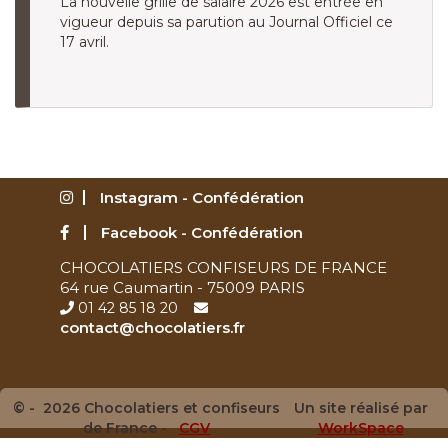
La nouvelle grille de salaire 2026 est entrée en
vigueur depuis sa parution au Journal Officiel ce
17 avril.
Instagram - Confédération
Facebook - Confédération
CHOCOLATIERS CONFISEURS DE FRANCE
64 rue Caumartin - 75009 PARIS
01 42 85 18 20
contact@chocolatiers.fr
© - 2026 Chocolatiers et confiseurs
Un site réalisé par
de France -
CGV
WorkSpace