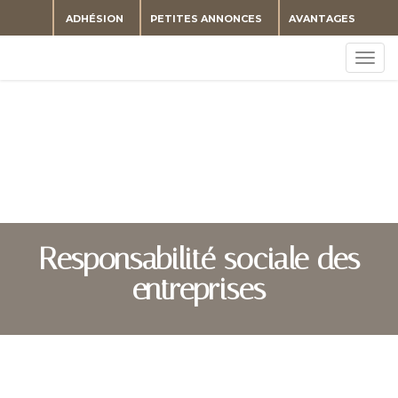
ADHÉSION
PETITES ANNONCES
AVANTAGES
Togg
navig
Responsabilité sociale des
entreprises