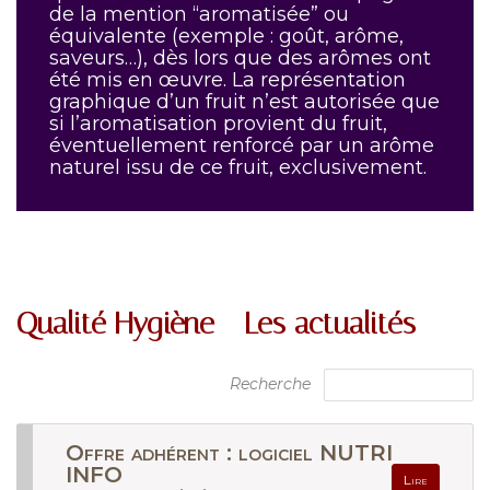
de la mention “aromatisée” ou
équivalente (exemple : goût, arôme,
saveurs…), dès lors que des arômes ont
été mis en œuvre. La représentation
graphique d’un fruit n’est autorisée que
si l’aromatisation provient du fruit,
éventuellement renforcé par un arôme
naturel issu de ce fruit, exclusivement.
Qualité Hygiène - Les actualités
Recherche
Offre adhérent : logiciel NUTRI
INFO
Lire