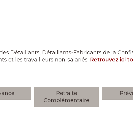
es Détaillants, Détaillants-Fabricants de la Confise
nts et les travailleurs non-salariés.
Retrouvez ici t
yance
Retraite
Prév
Complémentaire