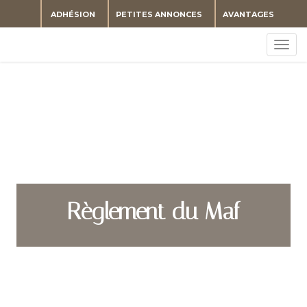
ADHÉSION
PETITES ANNONCES
AVANTAGES
Togg
navig
Règlement du Maf