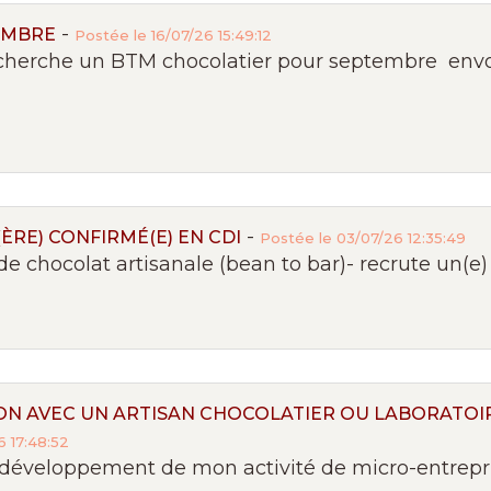
-
EMBRE
Postée le 16/07/26 15:49:12
herche un BTM chocolatier pour septembre envo
-
RE) CONFIRMÉ(E) EN CDI
Postée le 03/07/26 12:35:49
e chocolat artisanale (bean to bar)- recrute un(e) c
N AVEC UN ARTISAN CHOCOLATIER OU LABORATOIR
 17:48:52
développement de mon activité de micro-entreprise