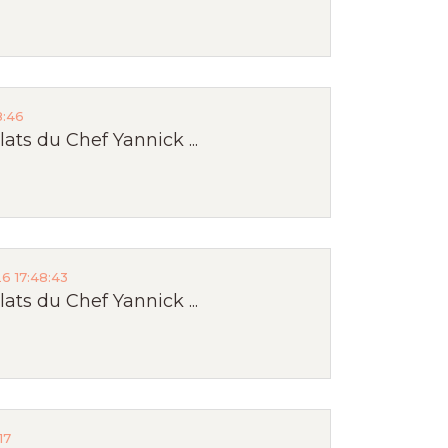
8:46
ts du Chef Yannick ...
6 17:48:43
ts du Chef Yannick ...
17