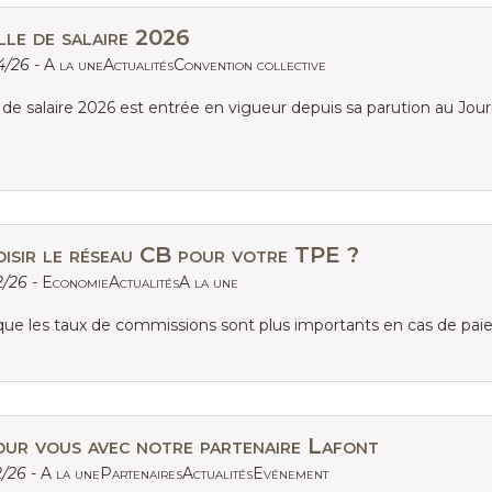
lle de salaire 2026
04/26 -
A la uneActualitésConvention collective
e de salaire 2026 est entrée en vigueur depuis sa parution au Journa
isir le réseau CB pour votre TPE ?
2/26 -
EconomieActualitésA la une
ue les taux de commissions sont plus importants en cas de pai
our vous avec notre partenaire Lafont
2/26 -
A la unePartenairesActualitésEvénement