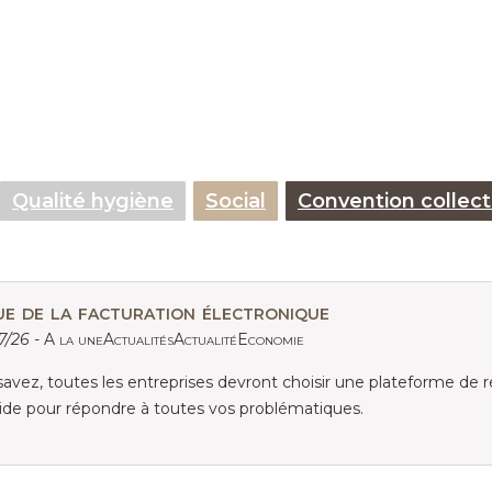
Qualité hygiène
Social
Convention collect
ue de la facturation électronique
07/26 -
A la uneActualitésActualitéEconomie
vez, toutes les entreprises devront choisir une plateforme de r
uide pour répondre à toutes vos problématiques.