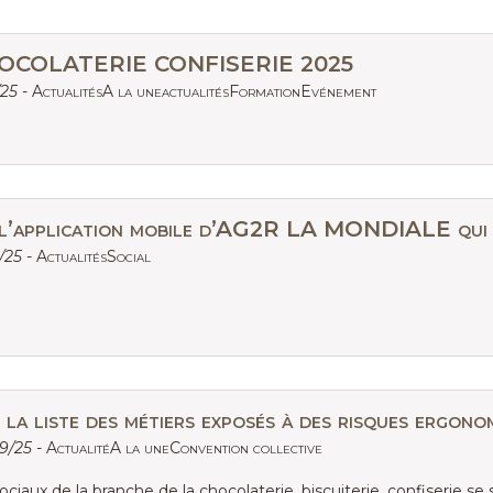
OCOLATERIE CONFISERIE 2025
/25 -
ActualitésA la uneactualitésFormationEvénement
 l’application mobile d’AG2R LA MONDIALE qui vou
1/25 -
ActualitésSocial
la liste des métiers exposés à des risques ergono
09/25 -
ActualitéA la uneConvention collective
ciaux de la branche de la chocolaterie, biscuiterie, confiserie se s