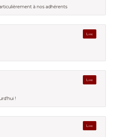
rticulièrement à nos adhérents
Lire
Lire
rd'hui !
Lire