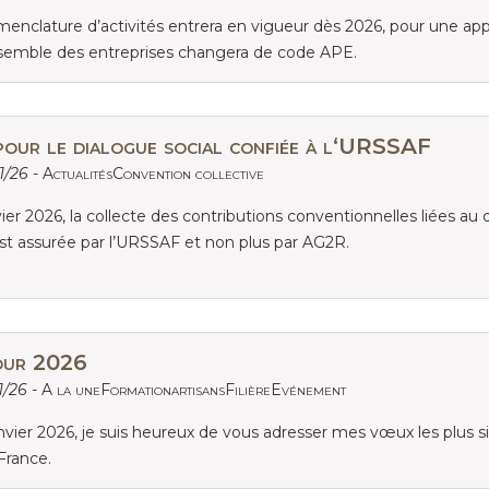
nclature d’activités entrera en vigueur dès 2026, pour une appli
nsemble des entreprises changera de code APE.
pour le dialogue social confiée à l‘URSSAF
1/26 -
ActualitésConvention collective
vier 2026, la collecte des contributions conventionnelles liées au 
est assurée par l’URSSAF et non plus par AG2R.
our 2026
1/26 -
A la uneFormationartisansFilièreEvénement
nvier 2026, je suis heureux de vous adresser mes vœux les plus 
 France.