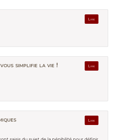
Lire
s simplifie la vie !
Lire
miques
Lire
ont saisis du sujet de la pénibilité pour définir