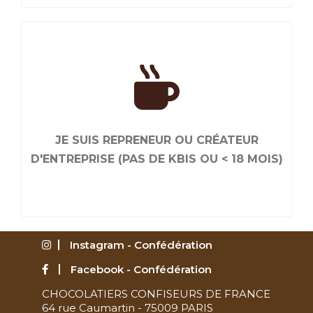
JE RENOUVELLE MON ADHÉSION
Liés par le goût de bien faire, ensemble, nous
sommes plus efficaces. Renouvelez maintenant
JE SUIS REPRENEUR OU CRÉATEUR
votre adhésion.
D'ENTREPRISE (PAS DE KBIS OU < 18 MOIS)
Instagram - Confédération
Facebook - Confédération
CHOCOLATIERS CONFISEURS DE FRANCE
JE SUIS REPRENEUR OU CRÉATEUR
64 rue Caumartin - 75009 PARIS