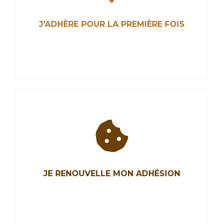
J'ADHÈRE POUR LA PREMIÈRE FOIS
J'ADHÈRE POUR LA PREMIÈRE FOIS
Les Chocolatiers et Confiseurs de France ont
pour mission de représenter la profession,
JE RENOUVELLE MON ADHÉSION
promouvoir nos métiers de chocolatiers,
confiseurs, biscuitiers et défendre nos intérêts.
Rejoignez-nous.