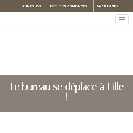
ADHÉSION
PETITES ANNONCES
AVANTAGES
Togg
navig
Le bureau se déplace à Lille
!