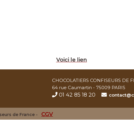
Voici le lien
CHOCOLATIERS CONFISEURS DE 
64 rue Caumartin - 75009 PARIS
01 42 85 18 20
contact@ch
CGV
iseurs de France -