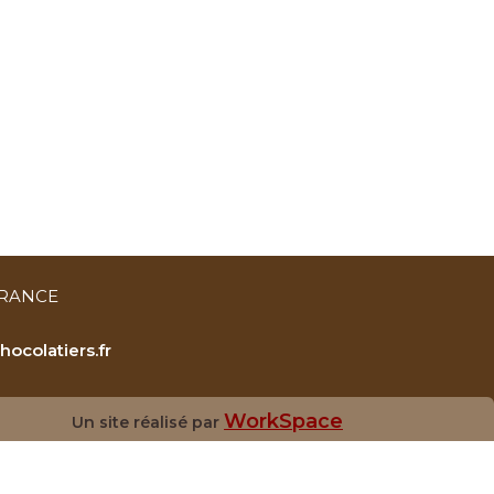
FRANCE
ocolatiers.fr
WorkSpace
Un site réalisé par