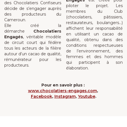
Engagés
est créée pour
des Chocolatiers Confiseurs
piloter le projet. Les
décide de s’engager auprès
membres du Club
des producteurs du
(chocolatiers, pâtissiers,
Cameroun.
restaurateurs, boulangers…)
Elle créé la
affichent leur responsabilité
démarche
Chocolatiers
en utilisant un cacao de
Engagés
, véritable modèle
qualité, obtenu dans des
de circuit court qui fédère
conditions respectueuses
tous les acteurs de la filière
de l’environnement, des
autour d’un cacao de qualité,
femmes et des hommes
rémunérateur pour les
qui participent à son
producteurs.
élaboration.
Pour en savoir plus :
www.chocolatiers-engages.com
,
Facebook
,
Instagram
,
Youtube
.