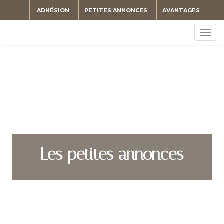
ADHÉSION
PETITES ANNONCES
AVANTAGES
Togg
navig
Les petites annonces