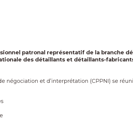
ssionnel patronal représentatif de la branche d
tionale des détaillants et détaillants-fabricants
négociation et d’interprétation (CPPNI) se réunit 
es
se