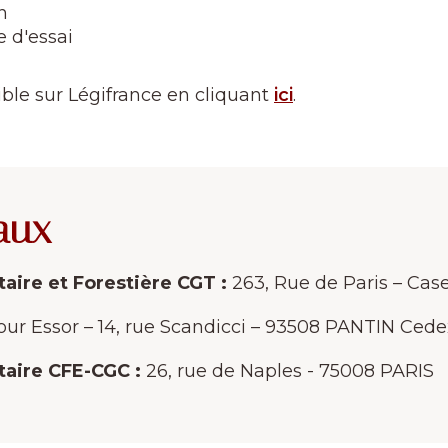
n
 d'essai
ible sur Légifrance en cliquant
ici
.
aux
aire et Forestière CGT :
263, Rue de Paris – Ca
ur Essor – 14, rue Scandicci – 93508 PANTIN Cede
taire CFE-CGC :
26, rue de Naples - 75008 PARIS