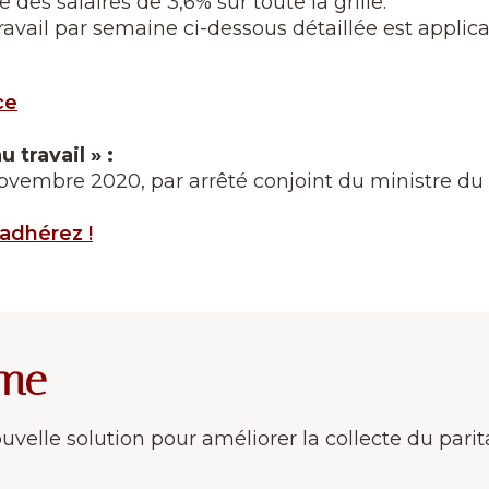
es salaires de 3,6% sur toute la grille.
travail par semaine ci-dessous détaillée est applic
ce
 travail » :
ovembre 2020, par arrêté conjoint du ministre du tr
adhérez !
sme
velle solution pour améliorer la collecte du parit