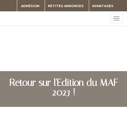
ADHÉSION
PETITES ANNONCES
AVANTAGES
Togg
navig
Retour sur l'Edition du MAF
2023 !