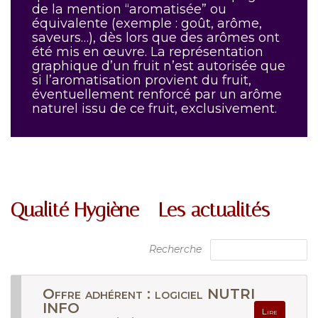
de la mention “aromatisée” ou
équivalente (exemple : goût, arôme,
saveurs…), dès lors que des arômes ont
été mis en œuvre. La représentation
graphique d’un fruit n’est autorisée que
si l’aromatisation provient du fruit,
éventuellement renforcé par un arôme
naturel issu de ce fruit, exclusivement.
Qualité Hygiène - Les actualités
Recherche
Offre adhérent : logiciel NUTRI
INFO
Lire