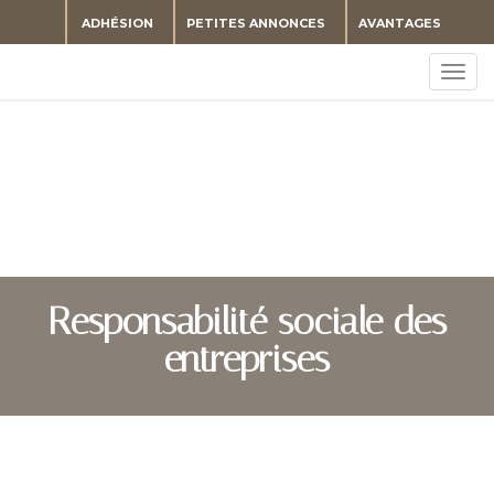
ADHÉSION
PETITES ANNONCES
AVANTAGES
Togg
navig
Responsabilité sociale des
entreprises