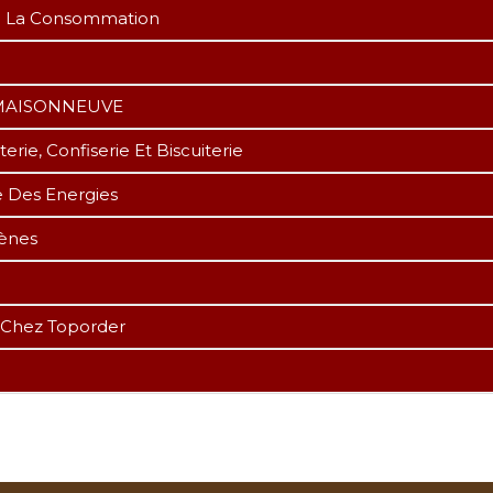
De La Consommation
R MAISONNEUVE
ie, Confiserie Et Biscuiterie
e Des Energies
gènes
 Chez Toporder