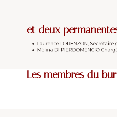
et deux permanente
Laurence LORENZON, Secrétaire 
Mélina DI PIERDOMENCIO Chargé
Les membres du bur
Thierry LALET
Président
Michel COTTET
Trésorier
Prési
Hugo PRALUS
06 08 33 18 19
Membre
06 80 18 16 59