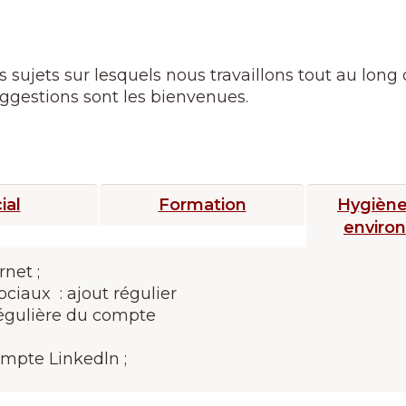
s sujets sur lesquels nous travaillons tout au lon
ggestions sont les bienvenues.
ial
Formation
Hygiène,
enviro
rnet ;
ociaux : ajout régulier
régulière du compte
ompte Linkedln ;