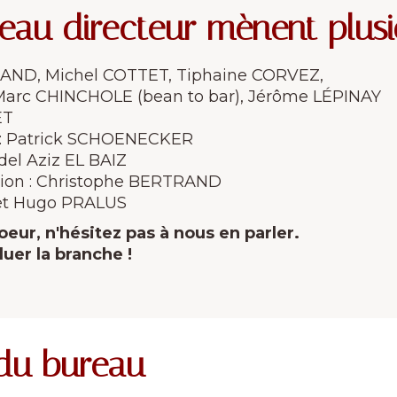
au directeur mènent plusi
RAND, Michel COTTET, Tiphaine CORVEZ,
arc CHINCHOLE (bean to bar), Jérôme LÉPINAY
ET
s : Patrick SCHOENECKER
el Aziz EL BAIZ
tion : Christophe BERTRAND
 et Hugo PRALUS
oeur, n'hésitez pas à nous en parler.
uer la branche !
 du bureau