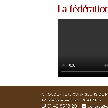
La fédératio
CHOCOLATIERS CONFISEURS DE 
64 rue Caumartin - 75009 PARIS
01 42 85 18 20
contact@ch