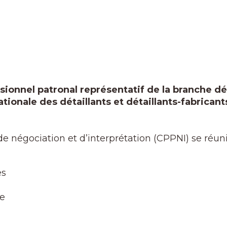
ssionnel patronal représentatif de la branche d
tionale des détaillants et détaillants-fabricants
négociation et d’interprétation (CPPNI) se réunit 
es
se