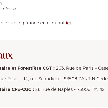
n
 d'essai
ible sur Légifrance en cliquant
ici
.
aux
aire et Forestière CGT :
263, Rue de Paris – Ca
ur Essor – 14, rue Scandicci – 93508 PANTIN Cede
taire CFE-CGC :
26, rue de Naples - 75008 PARIS