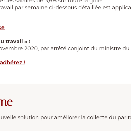
es salaires de 3,6% sur toute la grille.
travail par semaine ci-dessous détaillée est applic
ce
 travail » :
ovembre 2020, par arrêté conjoint du ministre du tr
adhérez !
sme
velle solution pour améliorer la collecte du parit