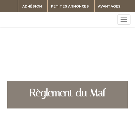
ADHÉSION
PETITES ANNONCES
AVANTAGES
Togg
navig
Règlement du Maf