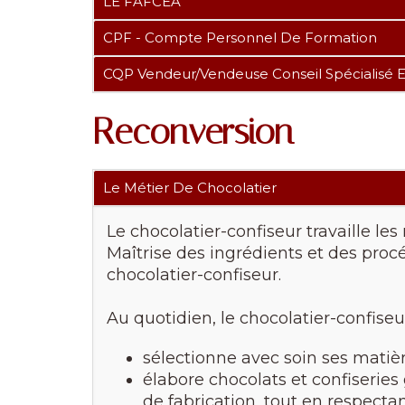
LE FAFCEA
CPF - Compte Personnel De Formation
CQP Vendeur/vendeuse Conseil Spécialisé E
Reconversion
Le Métier De Chocolatier
Le chocolatier-confiseur travaille le
Maîtrise des ingrédients et des procé
chocolatier-confiseur.
Au quotidien, le chocolatier-confiseur
sélectionne avec soin ses matiè
élabore chocolats et confiseries
de fabrication, tout en respectan