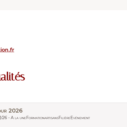
ion.fr
alités
our 2026
1/26 -
A la uneFormationartisansFilièreEvénement