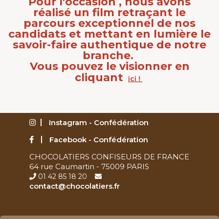
Pour l'occasion , nous avons
réalisé un film retraçant le
parcours exceptionnel de nos
candidats et mettant en lumière le
savoir-faire authentique de notre
branche.
Vous pouvez le visionner en
cliquant
ici !
Instagram - Confédération
Facebook - Confédération
CHOCOLATIERS CONFISEURS DE FRANCE
64 rue Caumartin - 75009 PARIS
01 42 85 18 20
contact@chocolatiers.fr