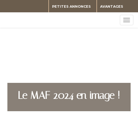
PETITES ANNONCES
AVANTAGES
Togg
navig
Le MAF 2024 en image !