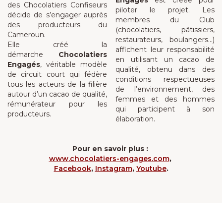
Engagés
est créée pour
des Chocolatiers Confiseurs
piloter le projet. Les
décide de s’engager auprès
membres du Club
des producteurs du
(chocolatiers, pâtissiers,
Cameroun.
restaurateurs, boulangers…)
Elle créé la
affichent leur responsabilité
démarche
Chocolatiers
en utilisant un cacao de
Engagés
, véritable modèle
qualité, obtenu dans des
de circuit court qui fédère
conditions respectueuses
tous les acteurs de la filière
de l’environnement, des
autour d’un cacao de qualité,
femmes et des hommes
rémunérateur pour les
qui participent à son
producteurs.
élaboration.
Pour en savoir plus :
www.chocolatiers-engages.com
,
Facebook
,
Instagram
,
Youtube
.