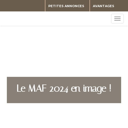
PETITES ANNONCES
AVANTAGES
Togg
navig
Le MAF 2024 en image !