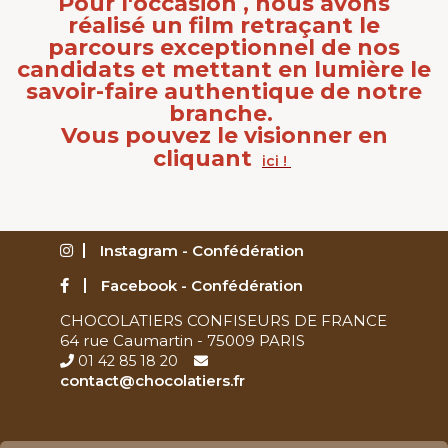
Pour l'occasion , nous avons
réalisé un film retraçant le
parcours exceptionnel de nos
candidats et mettant en lumière le
savoir-faire authentique de notre
branche.
Vous pouvez le visionner en
cliquant
ici !
Instagram - Confédération
Facebook - Confédération
CHOCOLATIERS CONFISEURS DE FRANCE
64 rue Caumartin - 75009 PARIS
01 42 85 18 20
contact@chocolatiers.fr