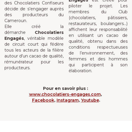
Engagés
est créée pour
des Chocolatiers Confiseurs
piloter le projet. Les
décide de s’engager auprès
membres du Club
des producteurs du
(chocolatiers, pâtissiers,
Cameroun.
restaurateurs, boulangers…)
Elle créé la
affichent leur responsabilité
démarche
Chocolatiers
en utilisant un cacao de
Engagés
, véritable modèle
qualité, obtenu dans des
de circuit court qui fédère
conditions respectueuses
tous les acteurs de la filière
de l’environnement, des
autour d’un cacao de qualité,
femmes et des hommes
rémunérateur pour les
qui participent à son
producteurs.
élaboration.
Pour en savoir plus :
www.chocolatiers-engages.com
,
Facebook
,
Instagram
,
Youtube
.